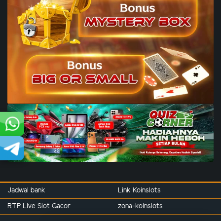
Jadwal bank
Link Koinslots
RTP Live Slot Gacor
zona-koinslots