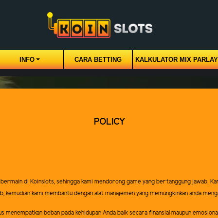
INFO
CARA BETTING
KALKULATOR MIX PARLA
POLICY
 bermain di Koinslots, sehingga kami mendorong game yang bertanggung jawab. Ka
b, kemudian kami membantu dengan alat manajemen yang memungkinkan anda mengat
arus menempatkan beban pada kehidupan Anda baik secara finansial maupun emosion